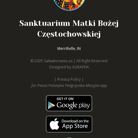
Sanktuarium Matki Bożej
Częstochowskiej
Merrillville, IN
© 2025 Salwatorianie.us | All Right Reserved
Designed by
AGRAFFIA
| Privacy Policy |
for Piesza Polonijna Pielgrzymka
Maryjna
app