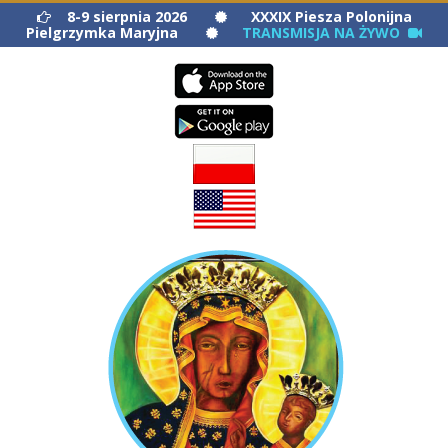
8-9 sierpnia 2026
XXXIX Piesza Polonijna


Pielgrzymka Maryjna
TRANSMISJA NA ŻYWO

